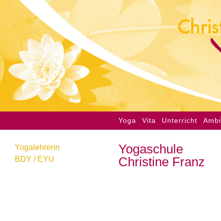
Yoga
Vita
Unterricht
Ambi
Yogaschule
Yogalehrerin
Christine Franz
BDY / EYU